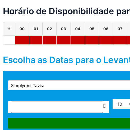
Horário de Disponibilidade pa
H
00
01
02
03
04
05
06
07
Escolha as Datas para o Leva
Local de Levantamento
Data de Levantamento
Horas