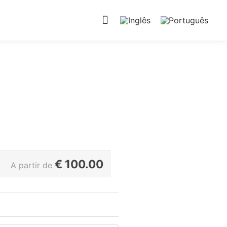
Pesquisa de Viaturas
Os nossos carros
€
100.00
A partir de