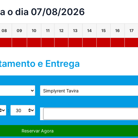
ra o dia 07/08/2026
08
09
10
11
12
13
14
15
16
17
ntamento e Entrega
Local de Entrega
Data de Entrega
: