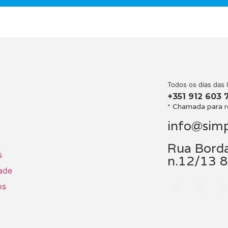
Todos os dias das 
+351 912 603 
* Chamada para r
info@simp
Rua Borda
s
n.12/13 
dade
os