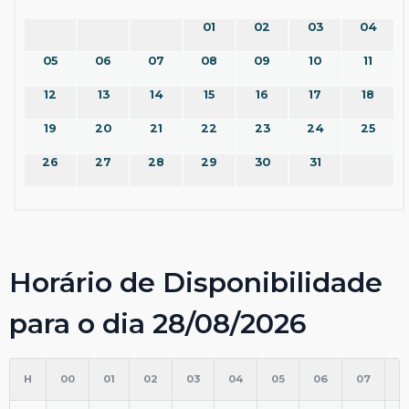
01
02
03
04
05
06
07
08
09
10
11
12
13
14
15
16
17
18
19
20
21
22
23
24
25
26
27
28
29
30
31
Horário de Disponibilidade
para o dia 28/08/2026
H
00
01
02
03
04
05
06
07
0