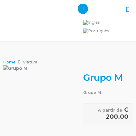
Pes
Os n
Home
Viatura
Grupo M
Grupo M
€
A partir de
200.00