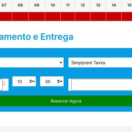
07
08
09
10
11
12
13
14
15
tamento e Entrega
Local de Entrega
Horas
Data de Entrega
: