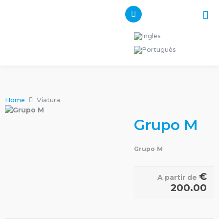
Pes
Os n
Home
Viatura
Grupo M
Grupo M
€
A partir de
200.00