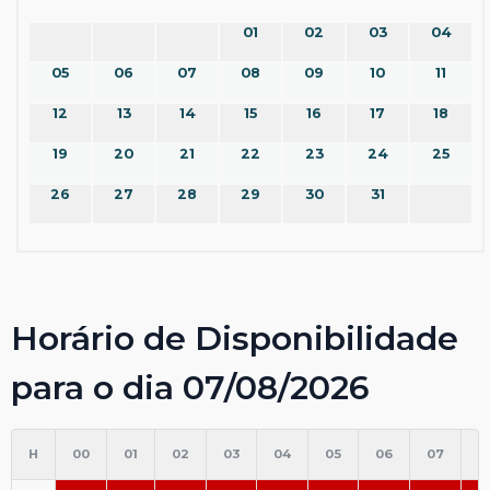
01
02
03
04
05
06
07
08
09
10
11
12
13
14
15
16
17
18
19
20
21
22
23
24
25
26
27
28
29
30
31
Horário de Disponibilidade
para o dia 07/08/2026
H
00
01
02
03
04
05
06
07
0