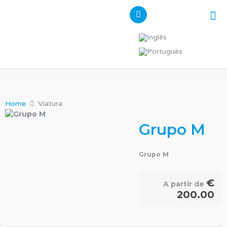
Pes
Os n
Home
Viatura
Grupo M
Grupo M
€
A partir de
200.00