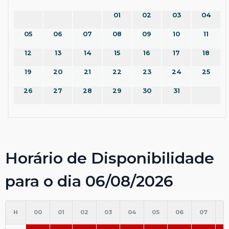
01
02
03
04
05
06
07
08
09
10
11
12
13
14
15
16
17
18
19
20
21
22
23
24
25
26
27
28
29
30
31
Horário de Disponibilidade
para o dia 06/08/2026
H
00
01
02
03
04
05
06
07
0