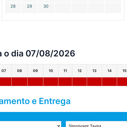
28
29
30
a o dia 07/08/2026
07
08
09
10
11
12
13
14
15
tamento e Entrega
Local de Entrega