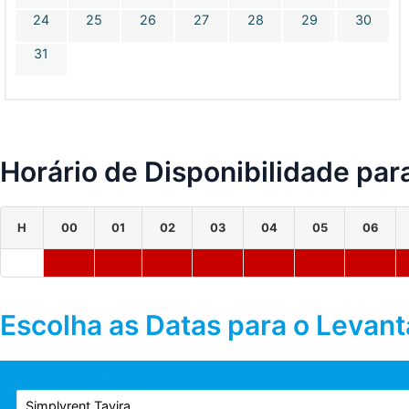
24
25
26
27
28
29
30
31
Horário de Disponibilidade par
H
00
01
02
03
04
05
06
Escolha as Datas para o Levan
Local de Levantamento