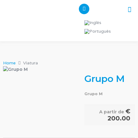
Pes
Os n
Home
Viatura
Grupo M
Grupo M
€
A partir de
200.00