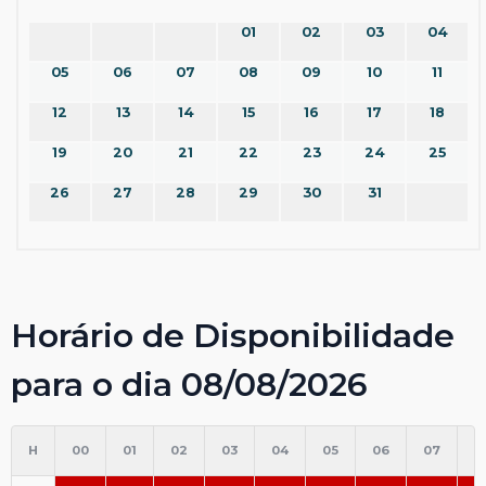
01
02
03
04
05
06
07
08
09
10
11
12
13
14
15
16
17
18
19
20
21
22
23
24
25
26
27
28
29
30
31
Horário de Disponibilidade
para o dia 08/08/2026
H
00
01
02
03
04
05
06
07
0