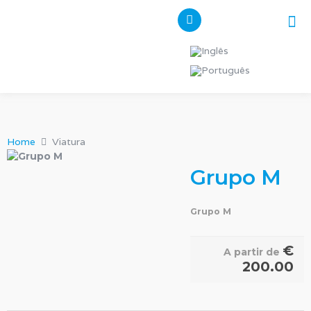
Pes
Os n
Home
Viatura
Grupo M
Grupo M
€
A partir de
200.00