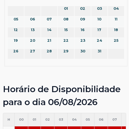
01
02
03
04
05
06
07
08
09
10
11
12
13
14
15
16
17
18
19
20
21
22
23
24
25
26
27
28
29
30
31
Horário de Disponibilidade
para o dia 06/08/2026
H
00
01
02
03
04
05
06
07
0