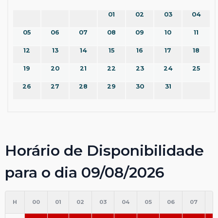
01
02
03
04
05
06
07
08
09
10
11
12
13
14
15
16
17
18
19
20
21
22
23
24
25
26
27
28
29
30
31
Horário de Disponibilidade
para o dia 09/08/2026
H
00
01
02
03
04
05
06
07
0