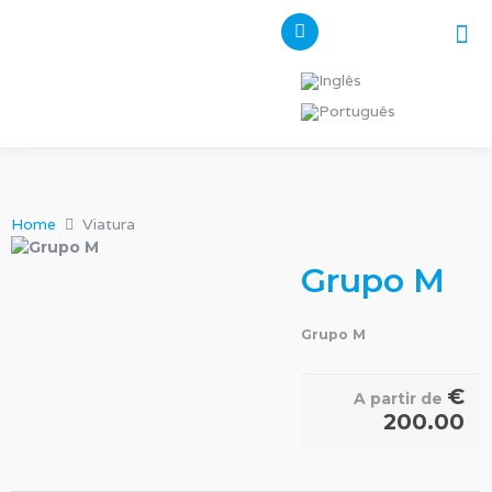
Pes
Os n
Home
Viatura
Grupo M
Grupo M
€
A partir de
200.00